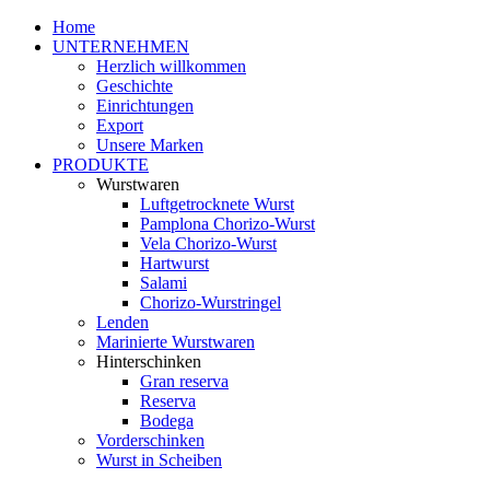
Home
UNTERNEHMEN
Herzlich willkommen
Geschichte
Einrichtungen
Export
Unsere Marken
PRODUKTE
Wurstwaren
Luftgetrocknete Wurst
Pamplona Chorizo-Wurst
Vela Chorizo-Wurst
Hartwurst
Salami
Chorizo-Wurstringel
Lenden
Marinierte Wurstwaren
Hinterschinken
Gran reserva
Reserva
Bodega
Vorderschinken
Wurst in Scheiben