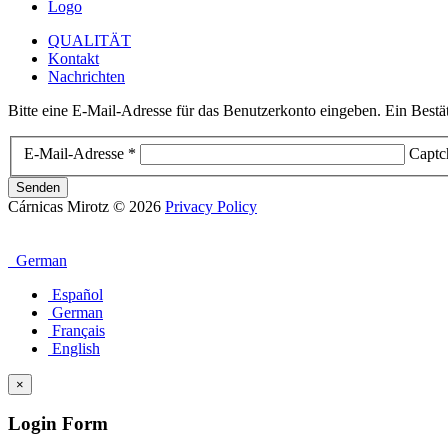
Logo
QUALITÄT
Kontakt
Nachrichten
Bitte eine E-Mail-Adresse für das Benutzerkonto eingeben. Ein Bestä
E-Mail-Adresse
*
Captc
Senden
Cárnicas Mirotz
© 2026
Privacy Policy
German
Español
German
Français
English
×
Login Form