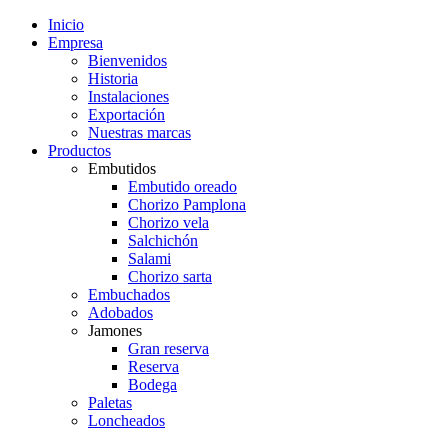
Inicio
Empresa
Bienvenidos
Historia
Instalaciones
Exportación
Nuestras marcas
Productos
Embutidos
Embutido oreado
Chorizo Pamplona
Chorizo vela
Salchichón
Salami
Chorizo sarta
Embuchados
Adobados
Jamones
Gran reserva
Reserva
Bodega
Paletas
Loncheados