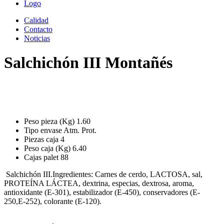
Logo
Calidad
Contacto
Noticias
Salchichón III Montañés
Peso pieza (Kg)
1.60
Tipo envase
Atm. Prot.
Piezas caja
4
Peso caja (Kg)
6.40
Cajas palet
88
Salchichón III.Ingredientes: Carnes de cerdo, LACTOSA, sal,
PROTEÍNA LÁCTEA, dextrina, especias, dextrosa, aroma,
antioxidante (E-301), estabilizador (E-450), conservadores (E-
250,E-252), colorante (E-120).