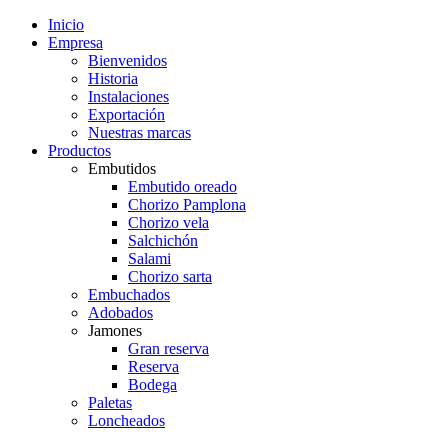
Inicio
Empresa
Bienvenidos
Historia
Instalaciones
Exportación
Nuestras marcas
Productos
Embutidos
Embutido oreado
Chorizo Pamplona
Chorizo vela
Salchichón
Salami
Chorizo sarta
Embuchados
Adobados
Jamones
Gran reserva
Reserva
Bodega
Paletas
Loncheados