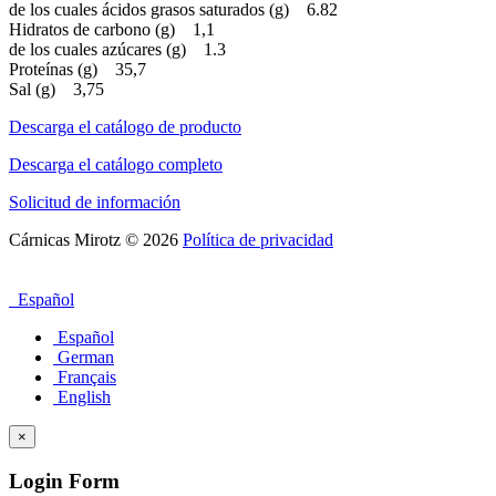
de los cuales ácidos grasos saturados (g) 6.82
Hidratos de carbono (g) 1,1
de los cuales azúcares (g) 1.3
Proteínas (g) 35,7
Sal (g) 3,75
Descarga el catálogo de producto
Descarga el catálogo completo
Solicitud de información
Cárnicas Mirotz
© 2026
Política de privacidad
Español
Español
German
Français
English
×
Login Form