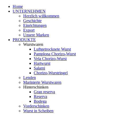
Home
UNTERNEHMEN
Herzlich willkommen
Geschichte
Einrichtungen
Export
Unsere Marken
PRODUKTE
Wurstwaren
Luftgetrocknete Wurst
Pamplona Chorizo-Wurst
Vela Chorizo-Wurst
Hartwurst
Salami
Chorizo-Wurstringel
Lenden
Marinierte Wurstwaren
Hinterschinken
Gran reserva
Reserva
Bodega
Vorderschinken
Wurst in Scheiben