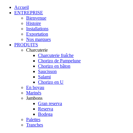
Accueil
ENTREPRISE
Bienvenue
Histoire
Installations
Exportation
Nos marques
PRODUITS
Charcuterie
Charcuterie fraîche
Chorizo de Pampelune
Chorizo en bâton
Saucisson
Salami
Chorizo en U
En boyau
Marinés
Jambons
Gran reserva
Reserva
Bodega
Palettes
Tranches