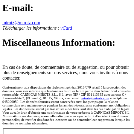
E-mail:
mirotz@mirotz.com
Télécharger les informations :
vCard
Miscellaneous Information:
En cas de doute, de commentaire ou de suggestion, ou pour obtenir
plus de renseignements sur nos services, nous vous invitons à nous
contacter.
Conformément aux dispositions du règlement général 2016/679 relatif à la protection des
données, vous êtes informé que les données fournies feront partie d'un fichier dont vous êtes
responsable: CARNICAS MIROTZ S.L., S.L. avec NIF / CIF B01113935 avec adresse C /
.Lermandabie 3, (PI Jundiz), 01015, Vitoria, avec email:
mirotz@mirotz.com
et téléphone
945290050. Les données fournies seront conservées aussi longtemps que la relation
commerciale sera maintenue ou pendant les années nécessaires se conformer aux obligations
légales. Les données ne seront pas transmises à des tiers, sauf dans les cas d'obligation légale.
Vous avez le droit d'obtenir une confirmation de votre présence à CARNICAS MIROTZ S.L.
Nous traitons vos données personnelles afin que vous ayez le droit d'accéder à vos données
personnelles, de rectifier des données inexactes ou de demander leur suppression lorsque les
données ne sont plus nécessaires.