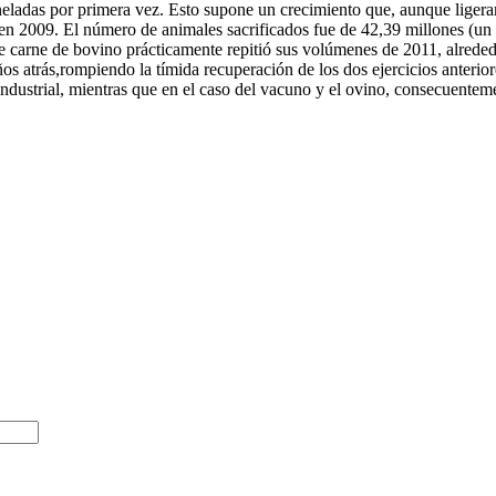
oneladas por primera vez. Esto supone un crecimiento que, aunque ligera
o en 2009. El número de animales sacrificados fue de 42,39 millones (un 
 carne de bovino prácticamente repitió sus volúmenes de 2011, alrededor
ños atrás,rompiendo la tímida recuperación de los dos ejercicios anter
dustrial, mientras que en el caso del vacuno y el ovino, consecuenteme